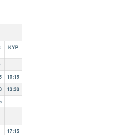
Β
ΚΥΡ
0
5
10:15
0
13:30
5
17:15